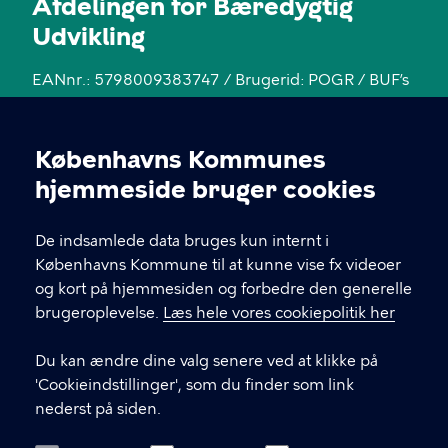
Afdelingen for Bæredygtig
Udvikling
EANnr.: 5798009383747 / Brugerid: POGR / BUF’s
SEnr.: 22488015 / KK’s CVRnr.: 64942212
Københavns Kommunes
KONTAKT
Cookieindstillinger
hjemmeside bruger cookies
Gyldenløvesgade 15, 6. sal
De indsamlede data bruges kun internt i
BaUdkal@kk.dk
Københavns Kommune til at kunne vise fx videoer
og kort på hjemmesiden og forbedre den generelle
23 70 94 73 (9 .0 0- 15 .0 0)
brugeroplevelse.
Læs hele vores cookiepolitik her
Presse: 23 70 94 73
Du kan ændre dine valg senere ved at klikke på
'Cookieindstillinger', som du finder som link
nederst på siden.
LINKS